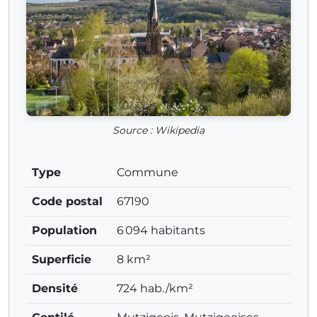
Source : Wikipedia
Type
Commune
Code postal
67190
Population
6 094 habitants
Superficie
8 km²
Densité
724 hab./km²