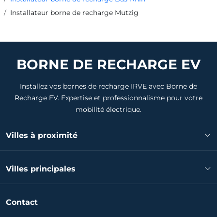
Installateur borne de recharge Mutzig
BORNE DE RECHARGE EV
Installez vos bornes de recharge IRVE avec Borne de
Recharge EV. Expertise et professionnalisme pour votre
mobilité électrique.
Villes à proximité
Installateur borne de recharge Molsheim
Villes principales
Installateur borne de recharge Rosheim
Installateur borne de recharge Obernai
Installateur borne de recharge Strasbourg
Installateur borne de recharge Wasselonne
Contact
Installateur borne de recharge Haguenau
Installateur borne de recharge Geispolsheim
Installateur borne de recharge Schiltigheim