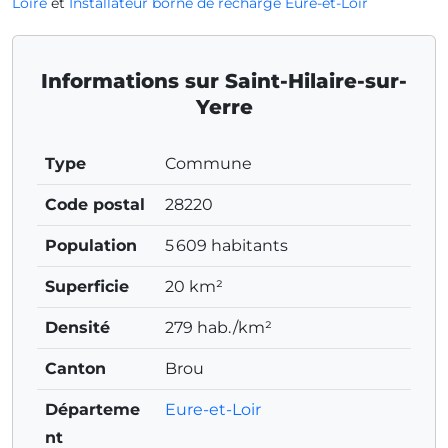
Loire
et
Installateur borne de recharge Eure-et-Loir
Informations sur Saint-Hilaire-sur-
Yerre
Type
Commune
Code postal
28220
Population
5 609 habitants
Superficie
20 km²
Densité
279 hab./km²
Canton
Brou
Départeme
Eure-et-Loir
nt