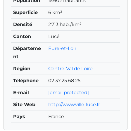
Population
15 602 habitants
Superficie
6 km²
Densité
2 713 hab./km²
Canton
Lucé
Départeme
Eure-et-Loir
nt
Région
Centre-Val de Loire
Téléphone
02 37 25 68 25
E-mail
[email protected]
Site Web
http://www.ville-luce.fr
Pays
France