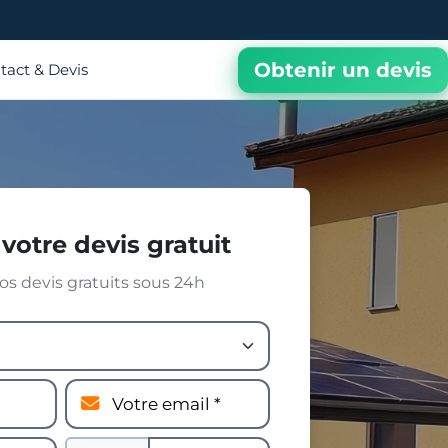
Obtenir un devis
tact & Devis
votre devis gratuit
s devis gratuits sous 24h