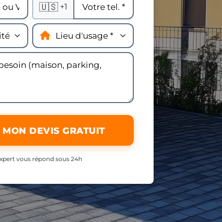
🇺🇸
+1
 MON DEVIS GRATUIT
xpert vous répond sous 24h