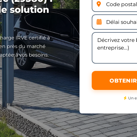
de solution
harge IRVE certifié à
dien près du marché
aptée à vos besoins.
OBTENIR
Un e