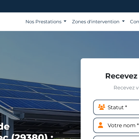
Nos Prestations
Zones d'intervention
Con
Recevez 
Recevez vo
de
c (29380) :