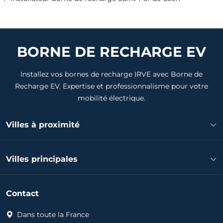
BORNE DE RECHARGE EV
Installez vos bornes de recharge IRVE avec Borne de
Recharge EV. Expertise et professionnalisme pour votre
mobilité électrique.
Villes à proximité
Installateur borne de recharge Morlaix
Villes principales
Installateur borne de recharge Landivisiau
Installateur borne de recharge Plouigneau
Installateur borne de recharge Brest
Installateur borne de recharge Lesneven
Contact
Installateur borne de recharge Quimper
Installateur borne de recharge Landerneau
Installateur borne de recharge Concarneau
Dans toute la France
Installateur borne de recharge Plabennec
Installateur borne de recharge Landerneau