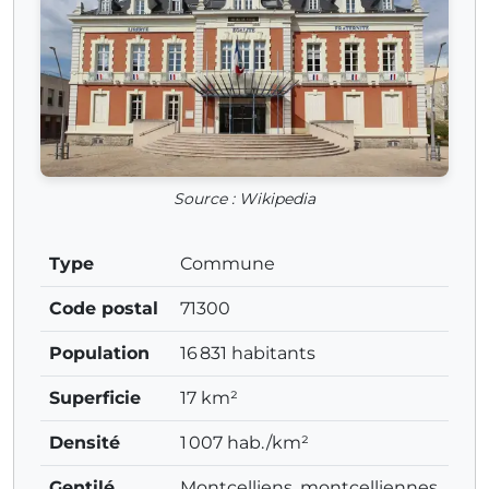
Source : Wikipedia
Type
Commune
Code postal
71300
Population
16 831 habitants
Superficie
17 km²
Densité
1 007 hab./km²
Gentilé
Montcelliens, montcelliennes