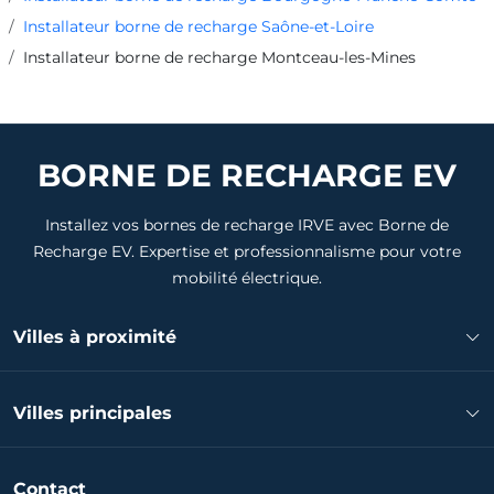
Installateur borne de recharge Saône-et-Loire
Installateur borne de recharge Montceau-les-Mines
BORNE DE RECHARGE EV
Installez vos bornes de recharge IRVE avec Borne de
Recharge EV. Expertise et professionnalisme pour votre
mobilité électrique.
Villes à proximité
Installateur borne de recharge Blanzy
Villes principales
Installateur borne de recharge Saint-Vallier
Installateur borne de recharge Le Creusot
Installateur borne de recharge Chalon-sur-Saône
Installateur borne de recharge Gueugnon
Contact
Installateur borne de recharge Mâcon