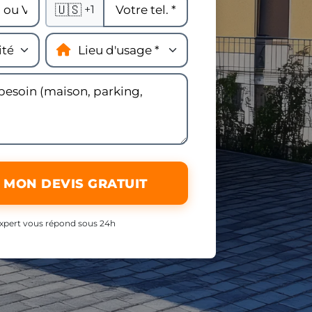
🇺🇸
+1
 MON DEVIS GRATUIT
xpert vous répond sous 24h