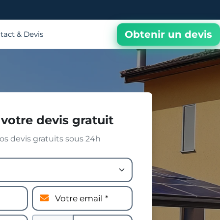
Obtenir un devis
tact & Devis
votre devis gratuit
s devis gratuits sous 24h