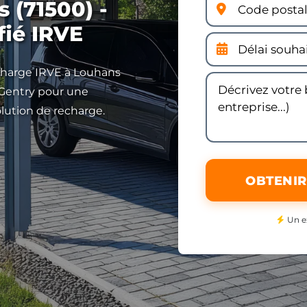
 (71500) -
fié IRVE
echarge IRVE à Louhans
 Gentry pour une
olution de recharge.
OBTENIR
Un e