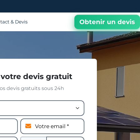
Obtenir un devis
tact & Devis
votre devis gratuit
s devis gratuits sous 24h