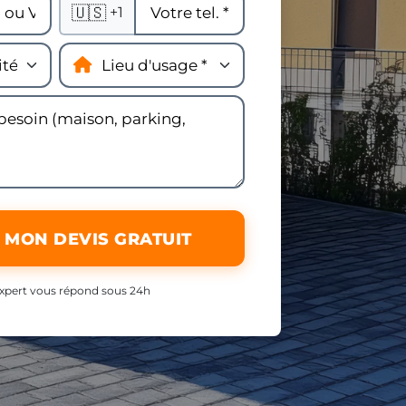
🇺🇸
+1
 MON DEVIS GRATUIT
xpert vous répond sous 24h