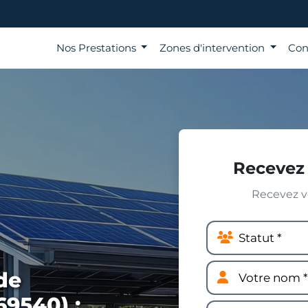
Nos Prestations
Zones d'intervention
Con
Recevez 
Recevez vo
de
69540) :