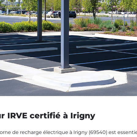
r IRVE certifié à Irigny
borne de recharge électrique à Irigny (69540) est essentie