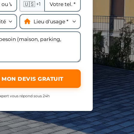
🇺🇸
+1
 MON DEVIS GRATUIT
xpert vous répond sous 24h