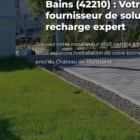
Bains (42210) : Vot
fournisseur de sol
recharge expert
Trouvez votre installateur IRVE certifié à
Nous assurons l'installation de votre bor
près du Château de Montrond.