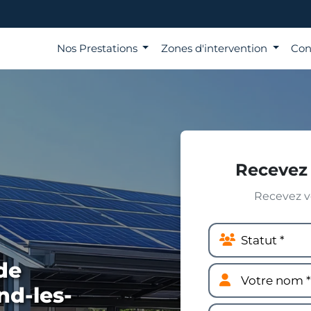
Nos Prestations
Zones d'intervention
Con
Recevez 
Recevez vo
de
nd-les-