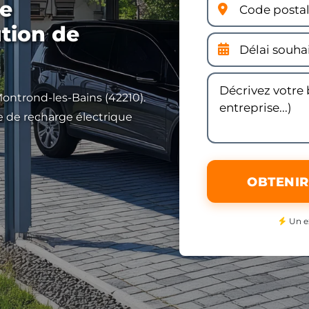
re
ution de
 Montrond-les-Bains (42210).
ne de recharge électrique
OBTENIR
Un e