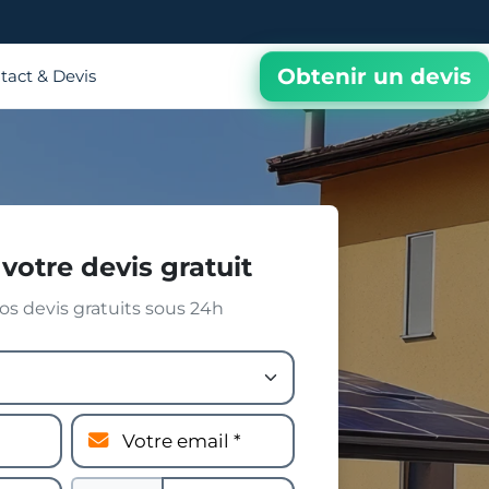
Obtenir un devis
tact & Devis
votre devis gratuit
s devis gratuits sous 24h