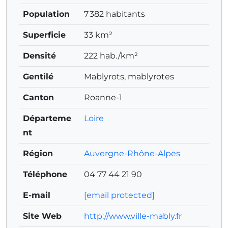
Population
7 382 habitants
Superficie
33 km²
Densité
222 hab./km²
Gentilé
Mablyrots, mablyrotes
Canton
Roanne-1
Départeme
Loire
nt
Région
Auvergne-Rhône-Alpes
Téléphone
04 77 44 21 90
E-mail
[email protected]
Site Web
http://www.ville-mably.fr