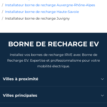
Installateur borne de recharge Auvergne-Rhône-Alpes
Installateur borne de recharge Haute-Savoie
Installateur borne de recharge Juvigny
BORNE DE RECHARGE EV
Installez vos bornes de recharge IRVE avec Borne de
Recharge EV. Expertise et professionnalisme pour votre
mobilité électrique.
Villes à proximité
Installateur borne de recharge Ambilly
Villes principales
Installateur borne de recharge Vétraz-Monthoux
Installateur borne de recharge Annemasse
Installateur borne de recharge Annecy