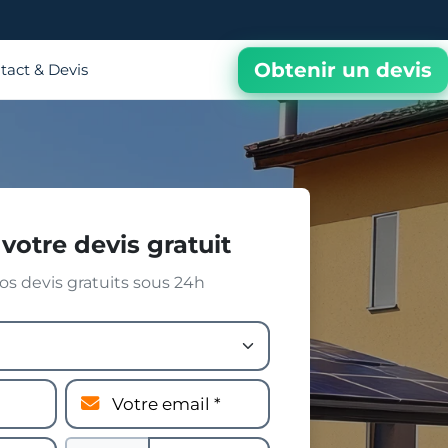
Obtenir un devis
tact & Devis
votre devis gratuit
s devis gratuits sous 24h