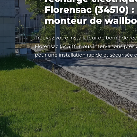
Florensac (34510) :
monteur de wallbo
Trouvez votre installateur de borne de re
Florensac (34510). Nous intervenons près 
pour une installation rapide et sécurisée 