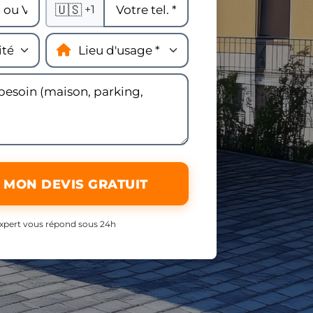
🇺🇸
+1
 MON DEVIS GRATUIT
xpert vous répond sous 24h