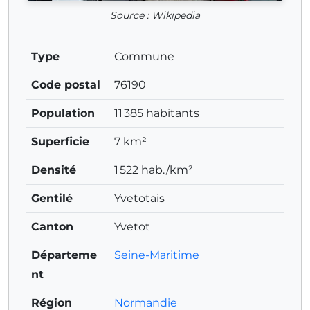
Source : Wikipedia
Type
Commune
Code postal
76190
Population
11 385 habitants
Superficie
7 km²
Densité
1 522 hab./km²
Gentilé
Yvetotais
Canton
Yvetot
Départeme
Seine-Maritime
nt
Région
Normandie