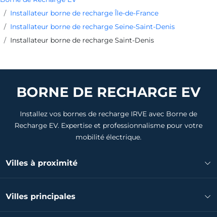
Installateur borne de recharge Île-de-France
Installateur borne de recharge Seine-Saint-Denis
Installateur borne de recharge Saint-Denis
BORNE DE RECHARGE EV
Installez vos bornes de recharge IRVE avec Borne de
Recharge EV. Expertise et professionnalisme pour votre
mobilité électrique.
Villes à proximité
Installateur borne de recharge L'Île-Saint-Denis
Villes principales
Installateur borne de recharge Villeneuve-la-Garenne
Installateur borne de recharge La Courneuve