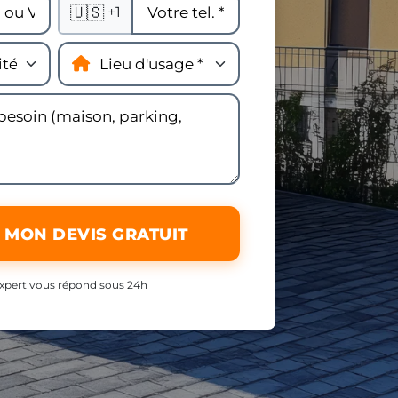
🇺🇸
+1
 MON DEVIS GRATUIT
xpert vous répond sous 24h