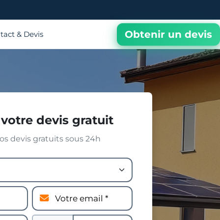
Obtenir un devis
tact & Devis
votre devis gratuit
s devis gratuits sous 24h