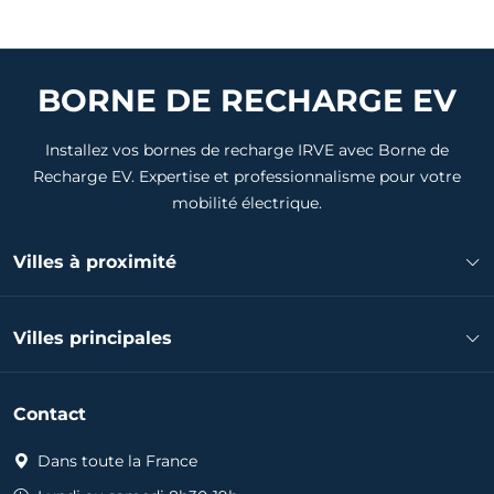
BORNE DE RECHARGE EV
Installez vos bornes de recharge IRVE avec Borne de
Recharge EV. Expertise et professionnalisme pour votre
mobilité électrique.
Villes à proximité
Installateur borne de recharge Mouy
Villes principales
Installateur borne de recharge Méru
Installateur borne de recharge Clermont
Installateur borne de recharge Compiègne
Installateur borne de recharge Gournay-en-Bray
Contact
Installateur borne de recharge Creil
Installateur borne de recharge Saint-Just-en-Chaussée
Installateur borne de recharge Nogent-sur-Oise
Dans toute la France
Installateur borne de recharge Gisors
Installateur borne de recharge Senlis