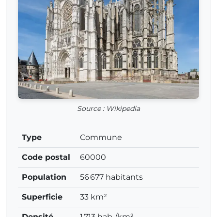
Source : Wikipedia
Type
Commune
Code postal
60000
Population
56 677 habitants
Superficie
33 km²
Densité
1 713 hab./km²