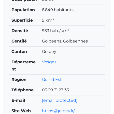
Population
8 849 habitants
Superficie
9 km²
Densité
933 hab./km²
Gentilé
Golbéens, Golbéennes
Canton
Golbey
Départeme
Vosges
nt
Région
Grand Est
Téléphone
03 29 31 23 33
E-mail
[email protected]
Site Web
https://golbey.fr/