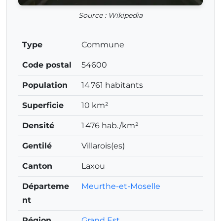
Source : Wikipedia
Type
Commune
Code postal
54600
Population
14 761 habitants
Superficie
10 km²
Densité
1 476 hab./km²
Gentilé
Villarois(es)
Canton
Laxou
Départeme
Meurthe-et-Moselle
nt
Région
Grand Est