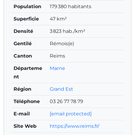
Population
179 380 habitants
Superficie
47 km²
Densité
3 823 hab./km²
Gentilé
Rémois(e)
Canton
Reims
Départeme
Marne
nt
Région
Grand Est
Téléphone
03 26 77 78 79
E-mail
[email protected]
Site Web
https://www.reims.fr/