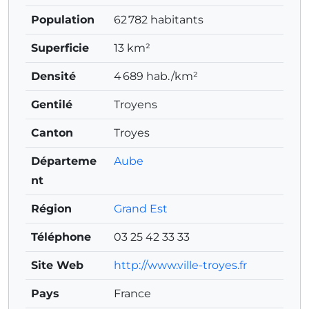
Population
62 782 habitants
Superficie
13 km²
Densité
4 689 hab./km²
Gentilé
Troyens
Canton
Troyes
Départeme
Aube
nt
Région
Grand Est
Téléphone
03 25 42 33 33
Site Web
http://www.ville-troyes.fr
Pays
France