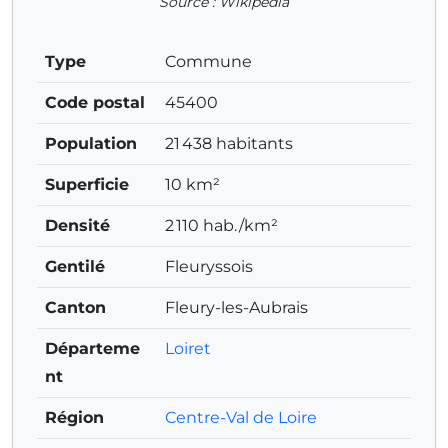
Source : Wikipedia
Type
Commune
Code postal
45400
Population
21 438 habitants
Superficie
10 km²
Densité
2 110 hab./km²
Gentilé
Fleuryssois
Canton
Fleury-les-Aubrais
Départeme
Loiret
nt
Région
Centre-Val de Loire