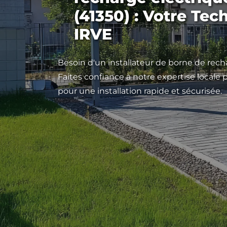
(41350) : Votre Tec
IRVE
Besoin d'un installateur de borne de recha
Faites confiance à notre expertise locale
pour une installation rapide et sécurisée.