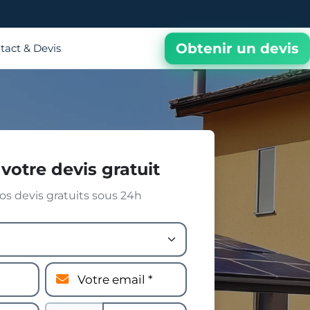
Obtenir un devis
tact & Devis
votre devis gratuit
s devis gratuits sous 24h