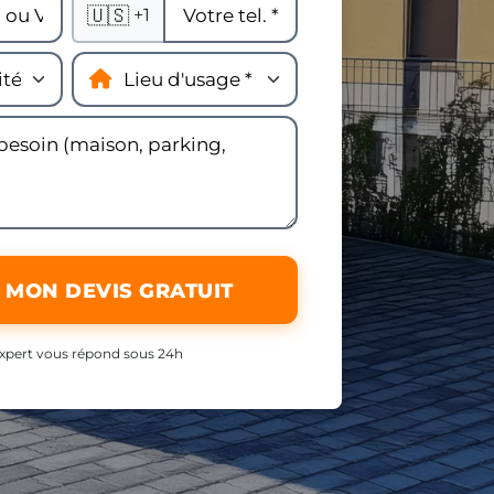
🇺🇸
+1
 MON DEVIS GRATUIT
xpert vous répond sous 24h