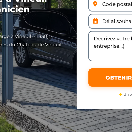
hnicien
rge à Vineuil (41350) ?
 près du Château de Vineuil
OBTENIR
Un e