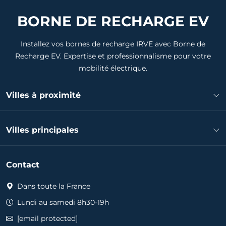
BORNE DE RECHARGE EV
Installez vos bornes de recharge IRVE avec Borne de
Recharge EV. Expertise et professionnalisme pour votre
mobilité électrique.
Villes à proximité
Installateur borne de recharge Saint-Doulchard
Villes principales
Installateur borne de recharge Romorantin-Lanthenay
Installateur borne de recharge Bourges
Installateur borne de recharge Bourges
Installateur borne de recharge Issoudun
Contact
Installateur borne de recharge Saint-Doulchard
Installateur borne de recharge Aubigny-sur-Nère
Installateur borne de recharge Saint-Amand-Montrond
Dans toute la France
Installateur borne de recharge Déols
Installateur borne de recharge Aubigny-sur-Nère
Installateur borne de recharge Châteauroux
Lundi au samedi 8h30-19h
Installateur borne de recharge La Ferté-Saint-Aubin
[email protected]