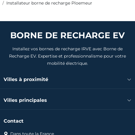
Installateur borne de recharge Ploemeur
BORNE DE RECHARGE EV
Installez vos bornes de recharge IRVE avec Borne de
Recharge EV. Expertise et professionnalisme pour votre
mobilité électrique.
Villes à proximité
Installateur borne de recharge Lorient
Villes principales
Installateur borne de recharge Larmor-Plage
Installateur borne de recharge Quéven
Installateur borne de recharge Lorient
Installateur borne de recharge Lanester
Contact
Installateur borne de recharge Vannes
Installateur borne de recharge Guidel
Installateur borne de recharge Lanester
Dans toute la France
Installateur borne de recharge Riantec