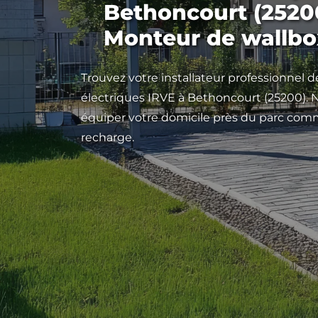
Bethoncourt (25200
Monteur de wallbo
Trouvez votre installateur professionnel 
électriques IRVE à Bethoncourt (25200).
équiper votre domicile près du parc com
recharge.