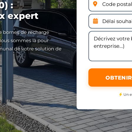
) :
x expert
de bornes de recharge
 Nous sommes là pour
munal de votre solution de
OBTENIR
Un e