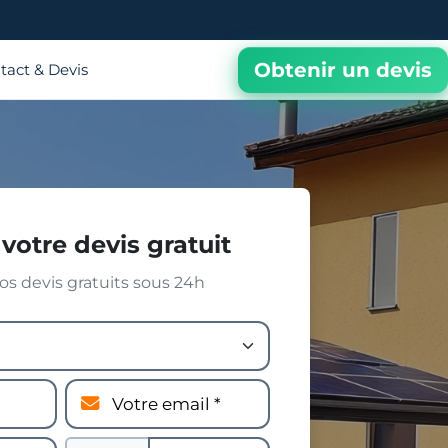
Obtenir un devis
tact & Devis
votre devis gratuit
s devis gratuits sous 24h