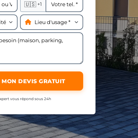
🇺🇸
+1
 MON DEVIS GRATUIT
xpert vous répond sous 24h