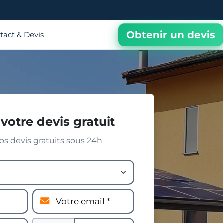
Obtenir un devis
tact & Devis
votre devis gratuit
s devis gratuits sous 24h