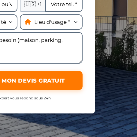
🇺🇸
+1
 MON DEVIS GRATUIT
xpert vous répond sous 24h