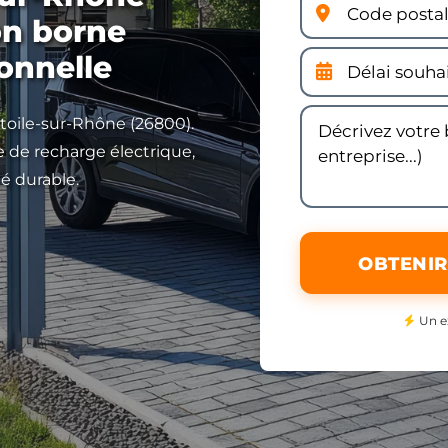
ion borne
ionnelle
Étoile-sur-Rhône (26800).
e de recharge électrique,
é durable.
OBTENIR
Un e