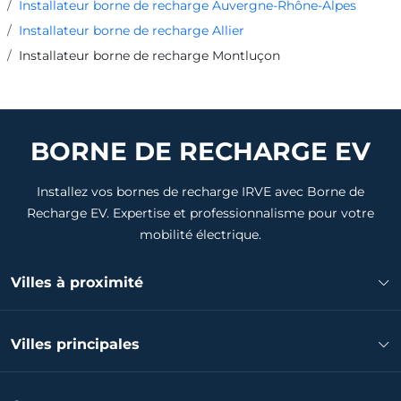
Installateur borne de recharge Auvergne-Rhône-Alpes
Installateur borne de recharge Allier
Installateur borne de recharge Montluçon
BORNE DE RECHARGE EV
Installez vos bornes de recharge IRVE avec Borne de
Recharge EV. Expertise et professionnalisme pour votre
mobilité électrique.
Villes à proximité
Installateur borne de recharge Domérat
Villes principales
Installateur borne de recharge Commentry
Installateur borne de recharge Saint-Amand-Montrond
Installateur borne de recharge Vichy
Installateur borne de recharge Gannat