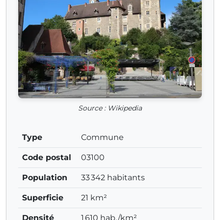
Source : Wikipedia
Type
Commune
Code postal
03100
Population
33 342 habitants
Superficie
21 km²
Densité
1 610 hab./km²