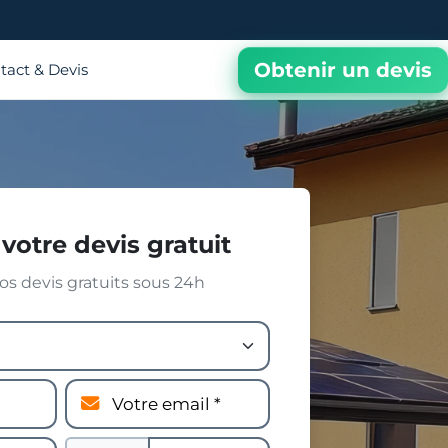
Obtenir un devis
tact & Devis
votre devis gratuit
s devis gratuits sous 24h