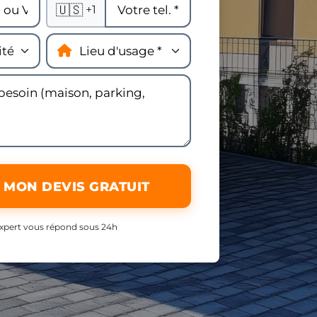
🇺🇸
+1
 MON DEVIS GRATUIT
xpert vous répond sous 24h