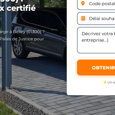
 certifié
rge à Belley (01300) ?
alais de Justice pour
OBTENIR
Un e