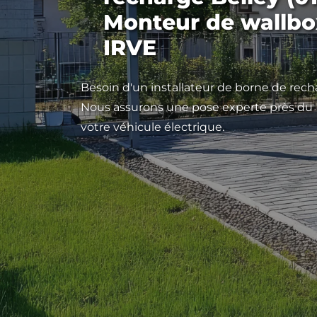
Monteur de wallbox
IRVE
Besoin d'un installateur de borne de recha
Nous assurons une pose experte près du P
votre véhicule électrique.