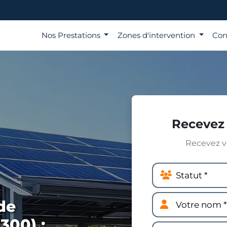
Nos Prestations
Zones d'intervention
Con
Recevez 
Recevez vo
de
300) :