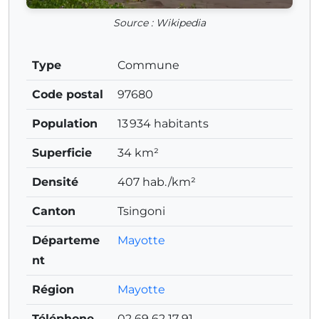
Source : Wikipedia
Type
Commune
Code postal
97680
Population
13 934 habitants
Superficie
34 km²
Densité
407 hab./km²
Canton
Tsingoni
Départeme
Mayotte
nt
Région
Mayotte
Téléphone
02 69 62 17 91