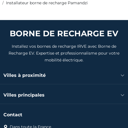
Installateur borne de recharge Pamandzi
BORNE DE RECHARGE EV
Installez vos bornes de recharge IRVE avec Borne de
Recharge EV. Expertise et professionnalisme pour votre
mobilité électrique.
Villes à proximité
Installateur borne de recharge Dzaoudzi
Villes principales
Installateur borne de recharge Mamoudzou
Installateur borne de recharge Koungou
Installateur borne de recharge Mamoudzou
Installateur borne de recharge Bandrele
Contact
Installateur borne de recharge Koungou
Installateur borne de recharge Dembeni
Installateur borne de recharge Tsingoni
Dans toute la France
Installateur borne de recharge Chiconi