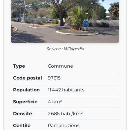
Source : Wikipedia
Type
Commune
Code postal
97615
Population
11 442 habitants
Superficie
4 km²
Densité
2 686 hab./km²
Gentilé
Pamandziens