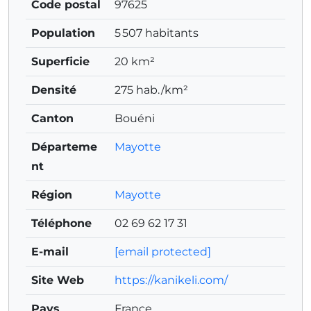
Code postal
97625
Population
5 507 habitants
Superficie
20 km²
Densité
275 hab./km²
Canton
Bouéni
Départeme
Mayotte
nt
Région
Mayotte
Téléphone
02 69 62 17 31
E-mail
[email protected]
Site Web
https://kanikeli.com/
Pays
France