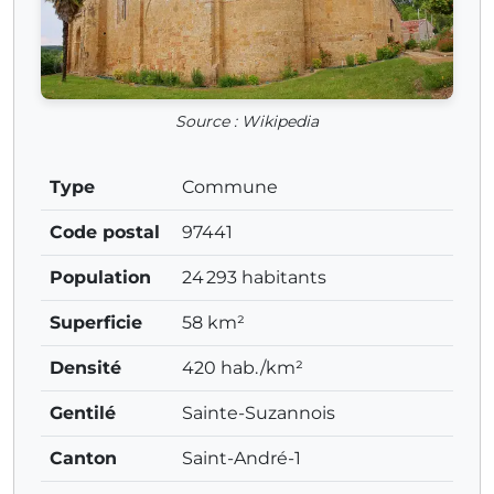
Source : Wikipedia
Type
Commune
Code postal
97441
Population
24 293 habitants
Superficie
58 km²
Densité
420 hab./km²
Gentilé
Sainte-Suzannois
Canton
Saint-André-1