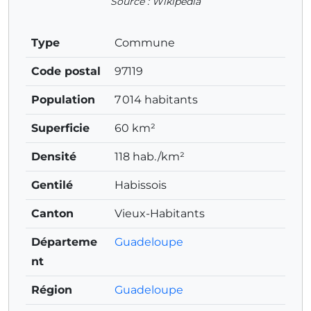
Source : Wikipedia
Type
Commune
Code postal
97119
Population
7 014 habitants
Superficie
60 km²
Densité
118 hab./km²
Gentilé
Habissois
Canton
Vieux-Habitants
Départeme
Guadeloupe
nt
Région
Guadeloupe