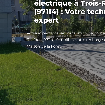
électrique à Trois-
(97114) : Votre tec
expert
Votre expert local en installation de born
Rivières (97114). Simplifiez votre recharge 
Maison de la Forêt.