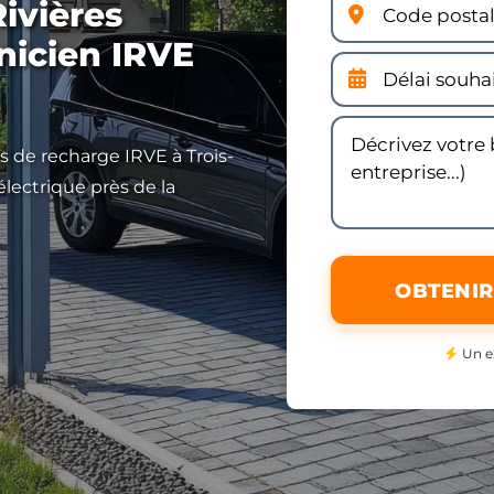
Rivières
hnicien IRVE
es de recharge IRVE à Trois-
électrique près de la
OBTENIR
Un e