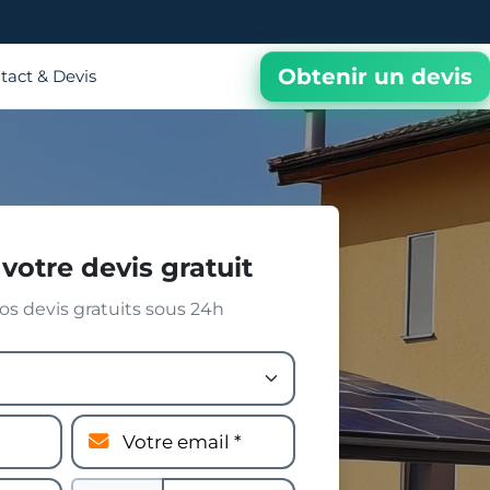
Obtenir un devis
tact & Devis
votre devis gratuit
s devis gratuits sous 24h