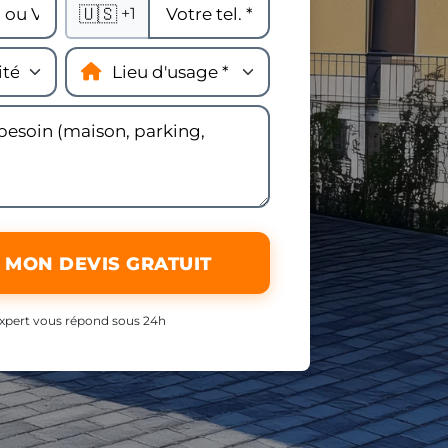
🇺🇸
+1
 MON DEVIS GRATUIT
xpert vous répond sous 24h